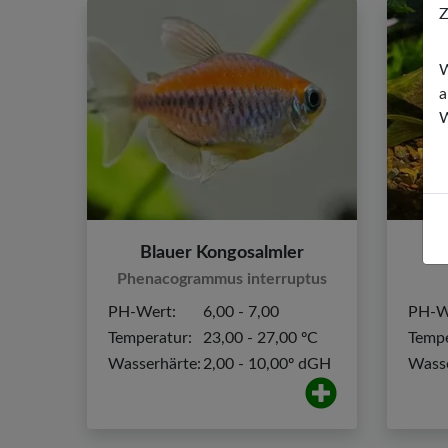
Z
W
a
W
Blauer Kongosalmler
Phenacogrammus interruptus
PH-Wert:
6,00 - 7,00
PH-W
Temperatur:
23,00 - 27,00 ºC
Tempe
Wasserhärte:
2,00 - 10,00º dGH
Wasse