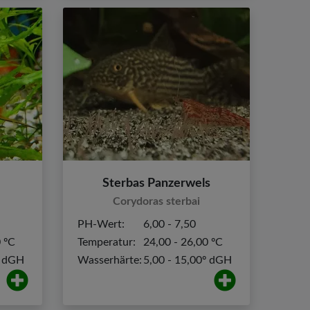
Sterbas Panzerwels
Corydoras sterbai
PH-Wert:
6,00 - 7,50
0 ºC
Temperatur:
24,00 - 26,00 ºC
º dGH
Wasserhärte:
5,00 - 15,00º dGH