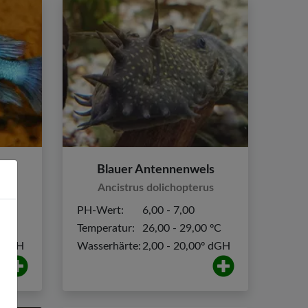
er
Blauer Antennenwels
Ancistrus dolichopterus
PH-Wert:
6,00 - 7,00
0 ºC
Temperatur:
26,00 - 29,00 ºC
º dGH
Wasserhärte:
2,00 - 20,00º dGH