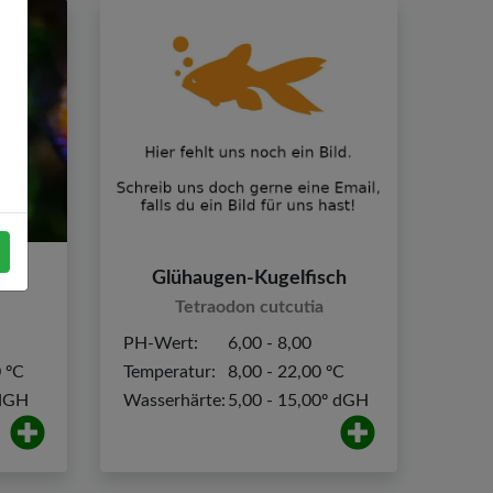
Glühaugen-Kugelfisch
Tetraodon cutcutia
PH-Wert:
6,00 - 8,00
0 ºC
Temperatur:
8,00 - 22,00 ºC
 dGH
Wasserhärte:
5,00 - 15,00º dGH