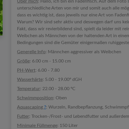
Über mich
: Hallo, ich bin ein Fadenfisch. Auf dem Foto 
unterschiedliche Arten von mir und somit auch alle mög
dass es wichtig ist, dass jeweils nur eine Art von Fade
Warum? Wir sind sehr aktiv und deswegen darf uns kein
Fakt, dass wir revierbildend sind, spielt da leider mit r
Weibchen als Männchen von der haltenden Art in ein
Bedingungen sind die Gemüter einigermaßen ruhiggeste
Generelle Info
: Männchen aggressiver als Weibchen
Größe
: 6.00 cm - 15.00 cm
PH-Wert
: 6.00 - 7.80
Wasserhärte
: 5.00 - 19.00º dGH
Temperatur
: 22.00 - 28.00 ºC
Schwimmposition
: Oben
Aquascaping
?
: Wurzeln, Randbepflanzung, Schwimmpf
Futter
: Trocken-/Frost- und Lebendfutter und außerdem: 
Minimale Füllmenge
: 150 Liter