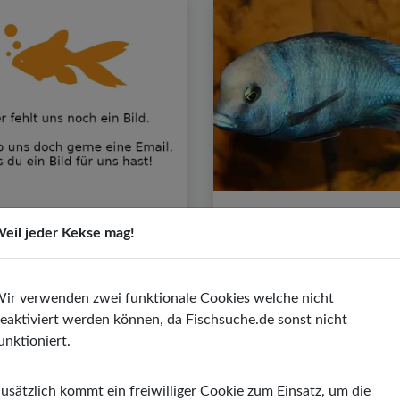
Ansorges Salmler
Beulenkopfmaulbrüt
eil jeder Kekse mag!
Neolebias ansorgii
Cyrtocara moorii
ert:
6,00 - 7,00
PH-Wert:
7,50 - 8,50
ratur:
22,00 - 26,00 ºC
Temperatur:
24,00 - 26,0
ir verwenden zwei funktionale Cookies welche nicht
eaktiviert werden können, da Fischsuche.de sonst nicht
rhärte:
4,00 - 15,00º dGH
Wasserhärte:
5,00 - 19,00
unktioniert.
usätzlich kommt ein freiwilliger Cookie zum Einsatz, um die