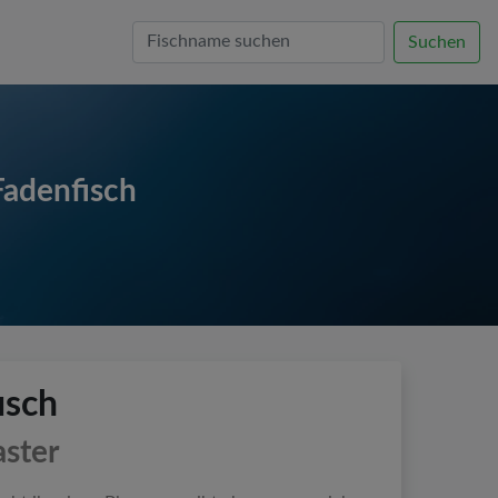
Suchen
Fadenfisch
isch
aster