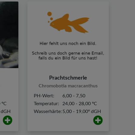
Prachtschmerle
i
Chromobotia macracanthus
PH-Wert:
6,00 - 7,50
0 ºC
Temperatur:
24,00 - 28,00 ºC
º dGH
Wasserhärte:
5,00 - 19,00º dGH