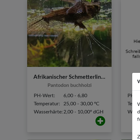
Afrikanischer Schmetterlingsfisch
W
Pantodon buchholzi
PH-Wert:
6,00 - 6,80
PH-W
Temperatur:
25,00 - 30,00 ºC
Tempe
W
d
Wasserhärte:
2,00 - 10,00º dGH
Wasse
f
Z