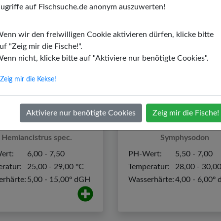
ugriffe auf Fischsuche.de anonym auszuwerten!
enn wir den freiwilligen Cookie aktivieren dürfen, klicke bitte
uf "Zeig mir die Fische!".
enn nicht, klicke bitte auf "Aktiviere nur benötigte Cookies".
Zeig mir die Kekse!
Aktiviere nur benötigte Cookies
Zeig mir die Fische!
Blauer Phantomwels
Diskusfisch
Hemiancistrus spec.
Symphysodon
ert:
6,00 - 7,50
PH-Wert:
5,50 - 7,00
ratur:
25,00 - 29,00 ºC
Temperatur:
28,00 - 30,0
rhärte:
5,00 - 15,00º dGH
Wasserhärte:
4,00 - 6,00º