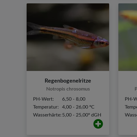
Regenbogenelritze
Notropis chrosomus
P
PH-Wert:
6,50 - 8,00
PH-W
Temperatur:
4,00 - 26,00 ºC
Tempe
Wasserhärte:
5,00 - 25,00º dGH
Wasse