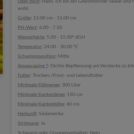
Über mich
: Hallo, ich bin ein Gewöhnlicher Skalar un
wohl.
Größe
: 13.00 cm - 15.00 cm
PH-Wert
: 6.00 - 7.50
Wasserhärte
: 5.00 - 15.00º dGH
Temperatur
: 24.00 - 30.00 ºC
Schwimmposition
: Mitte
Aquascaping
?
: Dichte Bepflanzung um Verstecke zu bi
Futter
: Trocken-/Frost- und Lebendfutter
Minimale Füllmenge
: 300 Liter
Minimale Kantenlänge
: 150 cm
Minimale Kantenhöhe
: 60 cm
Herkunft
: Südamerika
Strömung
: Ja
Schwarm oder Gruppenverhalten
: Nein