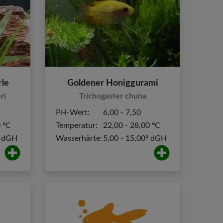
le
Goldener Honiggurami
ri
Trichogaster chuna
PH-Wert:
6,00 - 7,50
0 ºC
Temperatur:
22,00 - 28,00 ºC
º dGH
Wasserhärte:
5,00 - 15,00º dGH