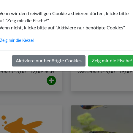
enn wir den freiwilligen Cookie aktivieren dürfen, klicke bitte
uf "Zeig mir die Fische!".
enn nicht, klicke bitte auf "Aktiviere nur benötigte Cookies".
pes Keilfleckbärbling
Feuerschwanz-Fransenl
Zeig mir die Kekse!
Trigonostigma espei
Epalzeorhynchos bicol
ert:
6,00 - 7,00
PH-Wert:
6,00 - 7,50
Aktiviere nur benötigte Cookies
Zeig mir die Fische!
ratur:
23,00 - 27,00 ºC
Temperatur:
22,00 - 26,0
rhärte:
3,00 - 12,00º dGH
Wasserhärte:
5,00 - 19,00