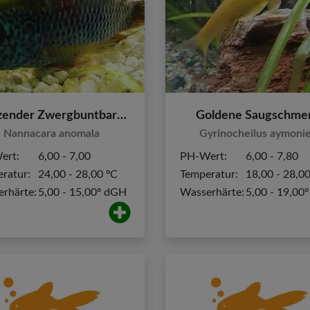
Glänzender Zwergbuntbarsch
Goldene Saugschmer
Nannacara anomala
Gyrinocheilus aymonie
ert:
6,00 - 7,00
PH-Wert:
6,00 - 7,80
ratur:
24,00 - 28,00 ºC
Temperatur:
18,00 - 28,0
rhärte:
5,00 - 15,00º dGH
Wasserhärte:
5,00 - 19,00