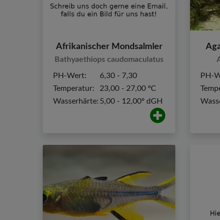
Afrikanischer Mondsalmler
Aga
Bathyaethiops caudomaculatus
A
PH-Wert:
6,30 - 7,30
PH-W
Temperatur:
23,00 - 27,00 ºC
Tempe
Wasserhärte:
5,00 - 12,00º dGH
Wasse