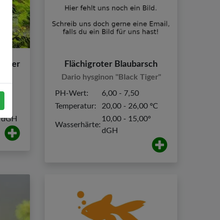
ipper
Flächigroter Blaubarsch
or
Dario hysginon "Black Tiger"
PH-Wert:
6,00 - 7,50
0 ºC
Temperatur:
20,00 - 26,00 ºC
º dGH
10,00 - 15,00º
Wasserhärte:
dGH