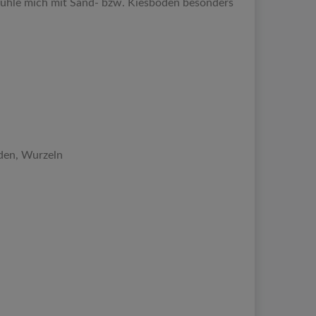
d fühle mich mit Sand- bzw. Kiesboden besonders
lden, Wurzeln