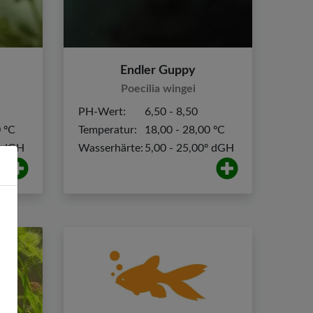
Endler Guppy
Poecilia wingei
PH-Wert:
6,50 - 8,50
0 ºC
Temperatur:
18,00 - 28,00 ºC
º dGH
Wasserhärte:
5,00 - 25,00º dGH