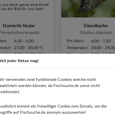
Dumerils Skalar
Eilandbarbe
Pterophyllum leopoldi
Oliotius oligolepis
ert:
4,00 - 6,00
PH-Wert:
6,00 - 7,20
ratur:
27,00 - 30,00 ºC
Temperatur:
20,00 - 24,0
rhärte:
0,00 - 5,00º dGH
Wasserhärte:
5,00 - 19,00
eil jeder Kekse mag!
ir verwenden zwei funktionale Cookies welche nicht
eaktiviert werden können, da Fischsuche.de sonst nicht
unktioniert.
usätzlich kommt ein freiwilliger Cookie zum Einsatz, um die
ugriffe auf Fischsuche.de anonym auszuwerten!