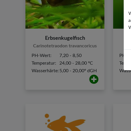
W
a
W
Erbsenkugelfisch
Es
Carinotetraodon travancoricus
PH-Wert:
7,20 - 8,50
PH-W
Temperatur:
24,00 - 28,00 ºC
Tempe
Wasserhärte:
5,00 - 20,00º dGH
Wasse