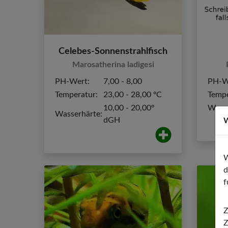
Celebes-Sonnenstrahlfisch
Marosatherina ladigesi
PH-Wert:
7,00 - 8,00
PH-W
Temperatur:
23,00 - 28,00 ºC
Tempe
10,00 - 20,00º
Wasse
Wasserhärte:
dGH
W
W
d
f
Z
Z