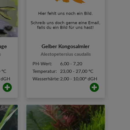
uge
Gelber Kongosalmler
s
Alestopetersius caudalis
PH-Wert:
6,00 - 7,20
0 ºC
Temperatur:
23,00 - 27,00 ºC
º dGH
Wasserhärte:
2,00 - 10,00º dGH