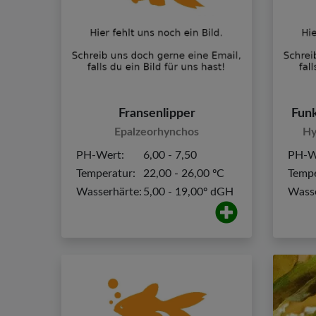
Fransenlipper
Funk
Epalzeorhynchos
Hy
PH-Wert:
6,00 - 7,50
PH-W
Temperatur:
22,00 - 26,00 ºC
Tempe
Wasserhärte:
5,00 - 19,00º dGH
Wasse