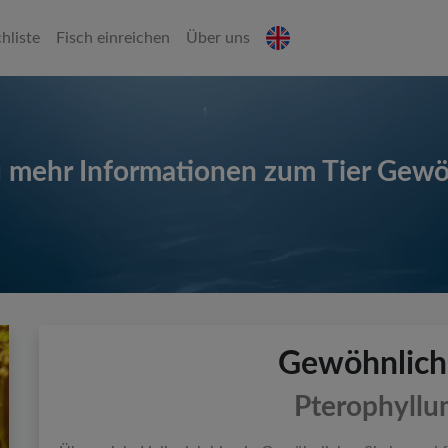
hliste
Fisch einreichen
Über uns
u mehr Informationen zum Tier Gewö
Gewöhnliche
Pterophyllu