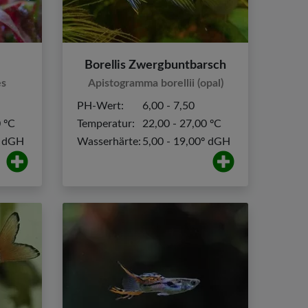
Borellis Zwergbuntbarsch
es
Apistogramma borellii (opal)
PH-Wert:
6,00 - 7,50
0 ºC
Temperatur:
22,00 - 27,00 ºC
º dGH
Wasserhärte:
5,00 - 19,00º dGH