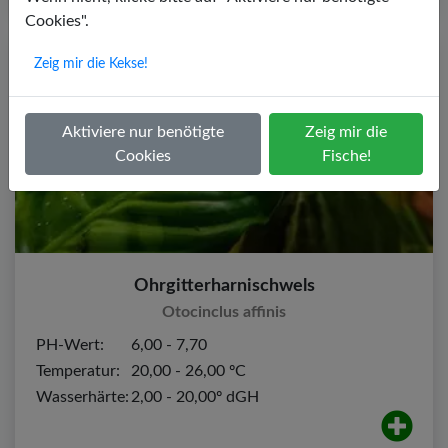
Cookies".
Zeig mir die Kekse!
Aktiviere nur benötigte
Zeig mir die
Cookies
Fische!
Ohrgitterharnischwels
Otocinclus affinis
PH-Wert:
6,00 - 7,70
Temperatur:
20,00 - 26,00 ºC
Wasserhärte:
2,00 - 20,00º dGH