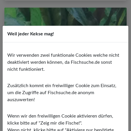
Weil jeder Kekse mag!
Wir verwenden zwei funktionale Cookies welche nicht
deaktiviert werden können, da Fischsuche.de sonst
nicht funktioniert.
Kupfersalmler
Zusätzlich kommt ein freiwilliger Cookie zum Einsatz,
Hasemania nana
um die Zugriffe auf Fischsuche.de anonym
PH-Wert:
5,50 - 7,00
auszuwerten!
Temperatur:
24,00 - 28,00 ºC
Wasserhärte:
2,00 - 15,00º dGH
Wenn wir den freiwilligen Cookie aktivieren dürfen,
klicke bitte auf "Zeig mir die Fische!".
Wenn nicht, klicke bitte auf "Aktiviere nur benötigte