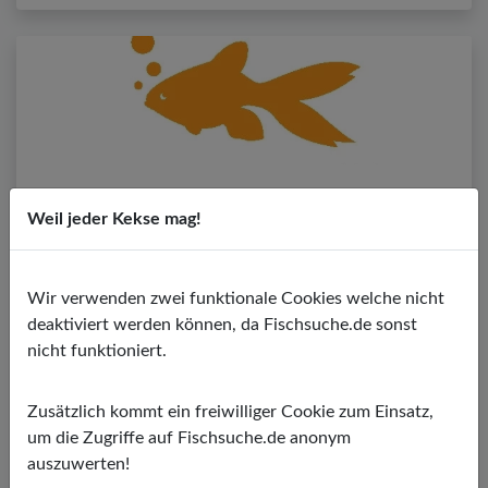
Weil jeder Kekse mag!
Wir verwenden zwei funktionale Cookies welche nicht
Fransenlipper
deaktiviert werden können, da Fischsuche.de sonst
Epalzeorhynchos
nicht funktioniert.
PH-Wert:
6,00 - 7,50
Temperatur:
22,00 - 26,00 ºC
Zusätzlich kommt ein freiwilliger Cookie zum Einsatz,
Wasserhärte:
5,00 - 19,00º dGH
um die Zugriffe auf Fischsuche.de anonym
auszuwerten!