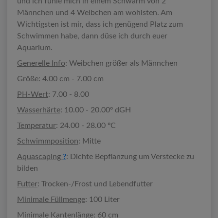
und ich fühle mich in einem Schwarm von 2
Männchen und 4 Weibchen am wohlsten. Am
Wichtigsten ist mir, dass ich genügend Platz zum
Schwimmen habe, dann düse ich durch euer
Aquarium.
Generelle Info
: Weibchen größer als Männchen
Größe
: 4.00 cm - 7.00 cm
PH-Wert
: 7.00 - 8.00
Wasserhärte
: 10.00 - 20.00º dGH
Temperatur
: 24.00 - 28.00 ºC
Schwimmposition
: Mitte
Aquascaping
?
: Dichte Bepflanzung um Verstecke zu
bilden
Futter
: Trocken-/Frost und Lebendfutter
Minimale Füllmenge
: 100 Liter
Minimale Kantenlänge
: 60 cm