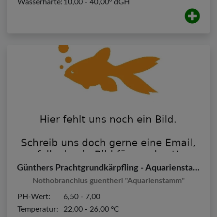
Wasserhärte:
10,00 - 40,00º dGH
Günthers Prachtgrundkärpfling - Aquarienstamm
Nothobranchius guentheri "Aquarienstamm"
PH-Wert:
6,50 - 7,00
Temperatur:
22,00 - 26,00 ºC