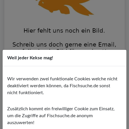
Weil jeder Kekse mag!
Fransenlipper
Epalzeorhynchos
PH-Wert:
6,00 - 7,50
Wir verwenden zwei funktionale Cookies welche nicht
Temperatur:
22,00 - 26,00 ºC
deaktiviert werden können, da Fischsuche.de sonst
Wasserhärte:
5,00 - 19,00º dGH
nicht funktioniert.
Zusätzlich kommt ein freiwilliger Cookie zum Einsatz,
um die Zugriffe auf Fischsuche.de anonym
auszuwerten!