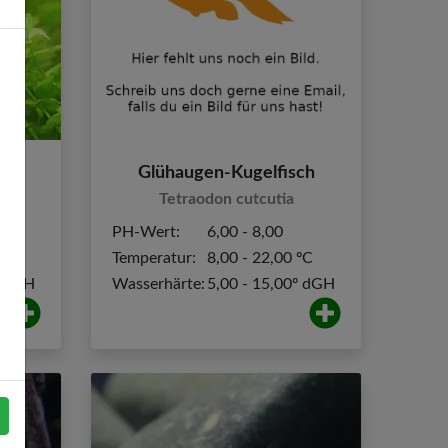
Glühaugen-Kugelfisch
Tetraodon cutcutia
PH-Wert:
6,00 - 8,00
0 ºC
Temperatur:
8,00 - 22,00 ºC
º dGH
Wasserhärte:
5,00 - 15,00º dGH