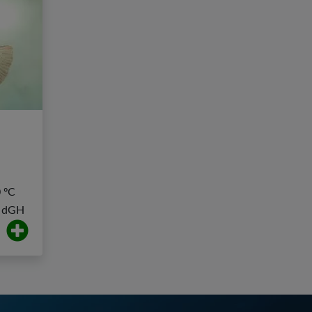
0 ºC
º dGH