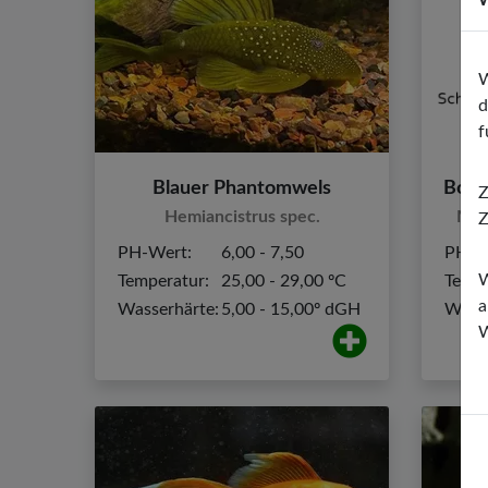
W
d
f
Blauer Phantomwels
Z
Hemiancistrus spec.
Mik
Z
PH-Wert:
6,00 - 7,50
PH-W
W
Temperatur:
25,00 - 29,00 ºC
Tempe
a
Wasserhärte:
5,00 - 15,00º dGH
Wasse
W