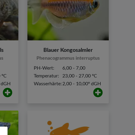
ls
Blauer Kongosalmler
us
Phenacogrammus interruptus
PH-Wert:
6,00 - 7,00
0 ºC
Temperatur:
23,00 - 27,00 ºC
º dGH
Wasserhärte:
2,00 - 10,00º dGH