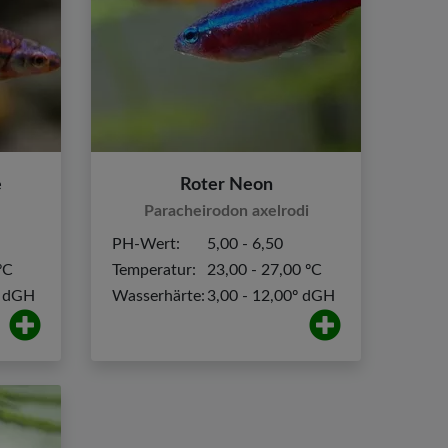
e
Roter Neon
Paracheirodon axelrodi
PH-Wert:
5,00 - 6,50
ºC
Temperatur:
23,00 - 27,00 ºC
º dGH
Wasserhärte:
3,00 - 12,00º dGH