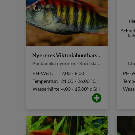
Nyereres Viktoriabuntbarsch
Pundamilia nyererei - Ruti Island
Ch
PH-Wert:
7,00 - 8,00
PH-W
Temperatur:
21,00 - 26,00 ºC
Tempe
Wasserhärte:
4,00 - 15,00º dGH
Wasse