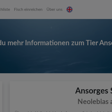
hliste
Fisch einreichen
Über uns
 du mehr Informationen zum Tier Ans
Ansorges 
Neolebias 