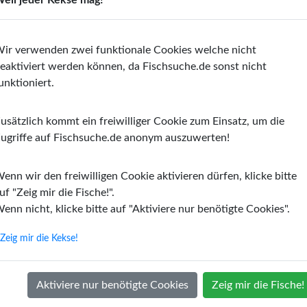
ir verwenden zwei funktionale Cookies welche nicht
eaktiviert werden können, da Fischsuche.de sonst nicht
unktioniert.
Bolivianischer Schmetterlingsbuntbarsch
Fadenfisch
usätzlich kommt ein freiwilliger Cookie zum Einsatz, um die
rogeophagus altispinosus
Trichogaster
ugriffe auf Fischsuche.de anonym auszuwerten!
ert:
6,00 - 7,50
PH-Wert:
6,00 - 7,80
enn wir den freiwilligen Cookie aktivieren dürfen, klicke bitte
ratur:
23,00 - 27,00 ºC
Temperatur:
22,00 - 28,0
uf "Zeig mir die Fische!".
rhärte:
2,00 - 15,00º dGH
Wasserhärte:
5,00 - 19,00
enn nicht, klicke bitte auf "Aktiviere nur benötigte Cookies".
Zeig mir die Kekse!
Aktiviere nur benötigte Cookies
Zeig mir die Fische!