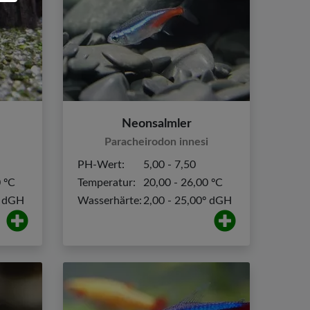
Neonsalmler
Paracheirodon innesi
PH-Wert:
5,00 - 7,50
0 ºC
Temperatur:
20,00 - 26,00 ºC
º dGH
Wasserhärte:
2,00 - 25,00º dGH