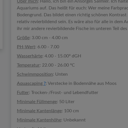
Über mich
: Hallo, ich bin ein Ansorges Salmler. Ich hal
Aquariums auf. Das heißt für euch: Wer meine Farbprac
Bodengrund. Das bildet einen richtig schönen Kontrast 
relativ revierbildend sein. Es wäre also für alle in dem
ihr mir andere revierbildende Fische im unteren Teil de
Größe
: 3.00 cm - 4.00 cm
PH-Wert
: 6.00 - 7.00
Wasserhärte
: 4.00 - 15.00º dGH
Temperatur
: 22.00 - 26.00 ºC
Schwimmposition
: Unten
Aquascaping
?
: Verstecke in Bodennähe aus Moos
Futter
: Trocken-/Frost- und Lebendfutter
Minimale Füllmenge
: 50 Liter
Minimale Kantenlänge
: 100 cm
Minimale Kantenhöhe
: Unbekannt