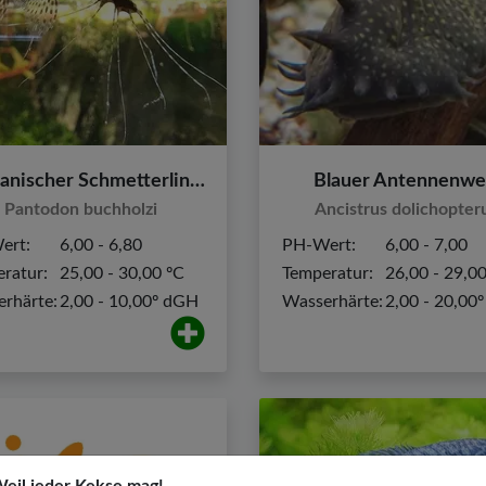
Afrikanischer Schmetterlingsfisch
Blauer Antennenwe
Pantodon buchholzi
Ancistrus dolichopter
ert:
6,00 - 6,80
PH-Wert:
6,00 - 7,00
ratur:
25,00 - 30,00 ºC
Temperatur:
26,00 - 29,0
rhärte:
2,00 - 10,00º dGH
Wasserhärte:
2,00 - 20,00
eil jeder Kekse mag!